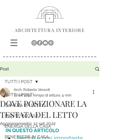
ARCHITETTURA INTERIORE
Post
TUTTI I POST
Arch. Roberta Verardi
TUTTI I POST
11 set 2022
Tempo di lettura: 4 min
DOVE POSIZIONARE LA
CAMERA DA LETTO
TESTATA DEL LETTO
PIANTE IN CASA
Aggiornamento:
12 set 2022
ENERGIA DELLA CASA
IN QUESTO ARTICOLO
BENESSERE IN CASA
Perchè è così importante 