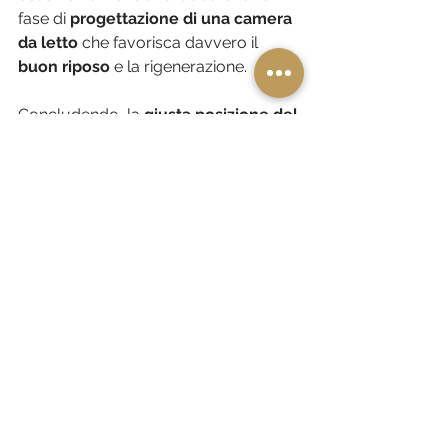
fase di 
progettazione di una camera 
da letto
 che favorisca davvero il 
buon riposo
 e la rigenerazione.
Concludendo, la 
giusta posizione del 
letto
, rispetto allo sviluppo della casa 
e della camera stessa, è 
fondamentale per assicurarci un 
buon sonno molto più del suo 
orientamento
. 
Se alla giusta posizione del letto 
combiniamo anche un’equilibrata 
scelta di 
colori
, 
materiali, luci e 
decori
, siamo sicuri di aver 
progettato un ottimo ambiente per il 
riposo e il 
benessere della persona
.