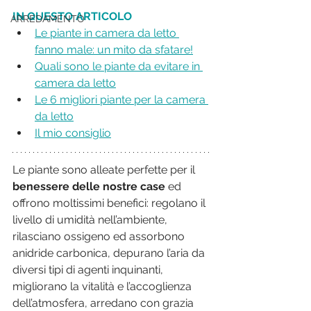
IN QUESTO ARTICOLO
ARREDAMENTO
Le piante in camera da letto 
fanno male: un mito da sfatare!
Quali sono le piante da evitare in 
camera da letto
Le 6 migliori piante per la camera 
da letto
Il mio consiglio
Le piante sono alleate perfette per il 
benessere delle nostre case
 ed 
offrono moltissimi benefici: regolano il 
livello di umidità nell’ambiente, 
rilasciano ossigeno ed assorbono 
anidride carbonica, depurano l’aria da 
diversi tipi di agenti inquinanti, 
migliorano la vitalità e l’accoglienza 
dell’atmosfera, arredano con grazia 