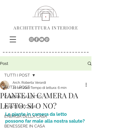
ARCHITETTURA INTERIORE
Post
TUTTI I POST
Arch. Roberta Verardi
TUTTI I POST
20 set 2022
Tempo di lettura: 6 min
PIANTE IN CAMERA DA
CAMERA DA LETTO
LETTO: SI O NO?
PIANTE IN CASA
Le piante in camera da letto 
ENERGIA DELLA CASA
possono far male alla nostra salute?
BENESSERE IN CASA