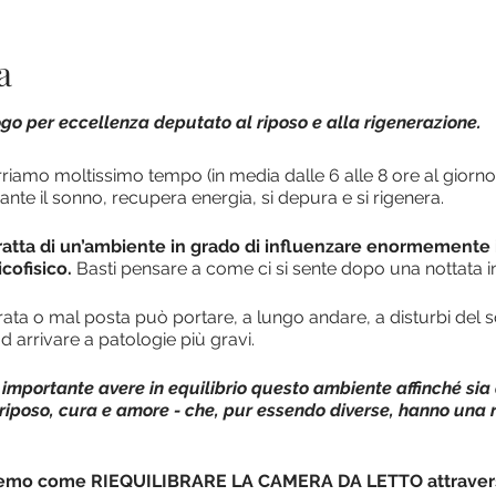
a
ogo per eccellenza deputato al riposo e alla rigenerazione.
iamo moltissimo tempo (in media dalle 6 alle 8 ore al giorno),
te il sonno, recupera energia, si depura e si rigenera.
ratta di un’ambiente in grado di influenzare enormemente il
icofisico.
Basti pensare a come ci si sente dopo una nottata 
ata o mal posta può portare, a lungo andare, a disturbi del s
d arrivare a patologie più gravi.
importante avere in equilibrio questo ambiente affinché sia 
- riposo, cura e amore - che, pur essendo diverse, hanno una
remo come RIEQUILIBRARE LA CAMERA DA LETTO attraver